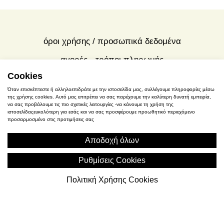
προβολή όλων
Cookies
όροι χρήσης / προσωπικά δεδομένα
Όταν επισκέπτεστε ή αλληλοεπιδράτε με την ιστοσελίδα μας, συλλέγουμε πληροφορίες μέσω
της χρήσης cookies. Αυτό μας επιτρέπει να σας παρέχουμε την καλύτερη δυνατή εμπειρία,
αγορές - τρόποι πληρωμής
να σας προβάλουμε τις πιο σχετικές λειτουργίες -να κάνουμε τη χρήση της
ιστοσελίδαςευκολότερη για εσάς και να σας προσφέρουμε προωθητικό περιεχόμενο
προσαρμοσμένο στις προτιμήσεις σας
πολιτική χρήσης cookies
Αποδοχή όλων
Σ. Γκιόκα 2, Ελευσίνα
Ρυθμίσεις Cookies
(+30) 2105545401
Πολιτική Χρήσης Cookies