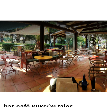
en
bar-café κυκεών tales