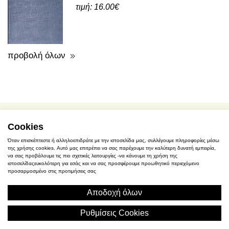
τιμή: 16.00€
προβολή όλων
Cookies
όροι χρήσης / προσωπικά δεδομένα
Όταν επισκέπτεστε ή αλληλοεπιδράτε με την ιστοσελίδα μας, συλλέγουμε πληροφορίες μέσω
της χρήσης cookies. Αυτό μας επιτρέπει να σας παρέχουμε την καλύτερη δυνατή εμπειρία,
αγορές - τρόποι πληρωμής
να σας προβάλουμε τις πιο σχετικές λειτουργίες -να κάνουμε τη χρήση της
ιστοσελίδαςευκολότερη για εσάς και να σας προσφέρουμε προωθητικό περιεχόμενο
προσαρμοσμένο στις προτιμήσεις σας
πολιτική χρήσης cookies
Αποδοχή όλων
Σ. Γκιόκα 2, Ελευσίνα
Ρυθμίσεις Cookies
(+30) 2105545401