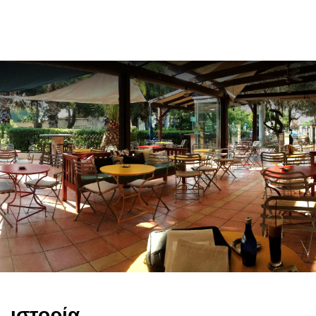
en
ιστορία