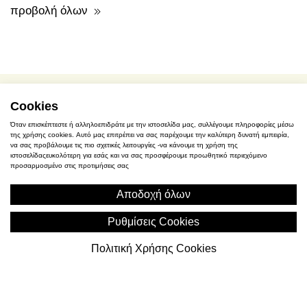
προβολή όλων
Cookies
όροι χρήσης / προσωπικά δεδομένα
Όταν επισκέπτεστε ή αλληλοεπιδράτε με την ιστοσελίδα μας, συλλέγουμε πληροφορίες μέσω
της χρήσης cookies. Αυτό μας επιτρέπει να σας παρέχουμε την καλύτερη δυνατή εμπειρία,
αγορές - τρόποι πληρωμής
να σας προβάλουμε τις πιο σχετικές λειτουργίες -να κάνουμε τη χρήση της
ιστοσελίδαςευκολότερη για εσάς και να σας προσφέρουμε προωθητικό περιεχόμενο
προσαρμοσμένο στις προτιμήσεις σας
πολιτική χρήσης cookies
Αποδοχή όλων
Σ. Γκιόκα 2, Ελευσίνα
Ρυθμίσεις Cookies
(+30) 2105545401
Πολιτική Χρήσης Cookies