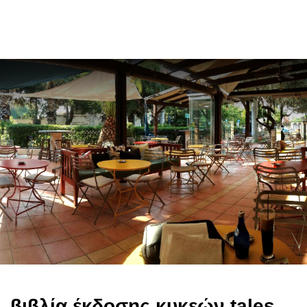
en
βιβλία έκδοσης κυκεών tales