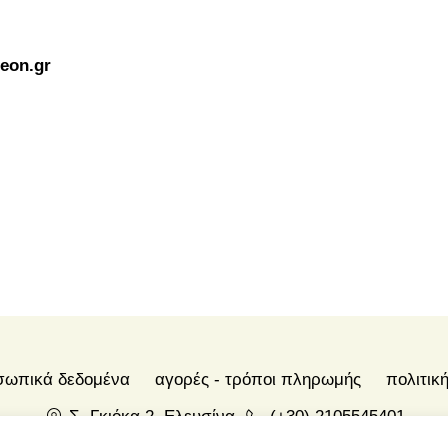
eon.gr
οσωπικά δεδομένα
αγορές - τρόποι πληρωμής
πολιτικ
Σ. Γκιόκα 2, Ελευσίνα
(+30) 2105545401