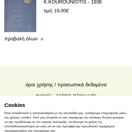
εκδόσεις τρίτων για την ελευσίνα
A GUIDE TO THE EXCAVATIONS
AND THE MUSEUM -
K.KOUROUNIOTIS - 1936
τιμή: 16.00€
προβολή όλων
Cookies
όροι χρήσης / προσωπικά δεδομένα
Όταν επισκέπτεστε ή αλληλοεπιδράτε με την ιστοσελίδα μας, συλλέγουμε πληροφορίες μέσω
της χρήσης cookies. Αυτό μας επιτρέπει να σας παρέχουμε την καλύτερη δυνατή εμπειρία,
αγορές - τρόποι πληρωμής
να σας προβάλουμε τις πιο σχετικές λειτουργίες -να κάνουμε τη χρήση της
ιστοσελίδαςευκολότερη για εσάς και να σας προσφέρουμε προωθητικό περιεχόμενο
προσαρμοσμένο στις προτιμήσεις σας
πολιτική χρήσης cookies