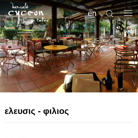
en
ελευσις - φιλιος