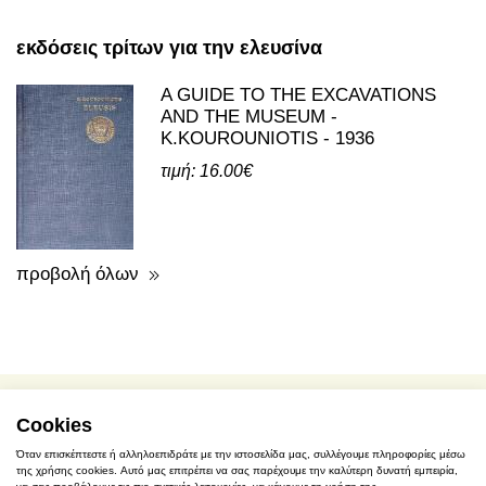
εκδόσεις τρίτων για την ελευσίνα
A GUIDE TO THE EXCAVATIONS
AND THE MUSEUM -
K.KOUROUNIOTIS - 1936
τιμή: 16.00€
προβολή όλων
Cookies
όροι χρήσης / προσωπικά δεδομένα
Όταν επισκέπτεστε ή αλληλοεπιδράτε με την ιστοσελίδα μας, συλλέγουμε πληροφορίες μέσω
της χρήσης cookies. Αυτό μας επιτρέπει να σας παρέχουμε την καλύτερη δυνατή εμπειρία,
αγορές - τρόποι πληρωμής